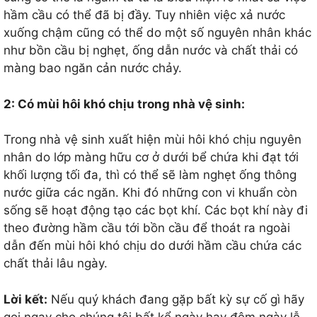
hầm cầu có thể đã bị đầy. Tuy nhiên việc xả nước
xuống chậm cũng có thể do một số nguyên nhân khác
như bồn cầu bị nghẹt, ống dẫn nước và chất thải có
màng bao ngăn cản nước chảy.
2: Có mùi hôi khó chịu trong nhà vệ sinh:
Trong nhà vệ sinh xuất hiện mùi hôi khó chịu nguyên
nhân do lớp màng hữu cơ ở dưới bể chứa khi đạt tới
khối lượng tối đa, thì có thể sẽ làm nghẹt ống thông
nước giữa các ngăn. Khi đó những con vi khuẩn còn
sống sẽ hoạt động tạo các bọt khí. Các bọt khí này đi
theo đường hầm cầu tới bồn cầu để thoát ra ngoài
dẫn đến mùi hôi khó chịu do dưới hầm cầu chứa các
chất thải lâu ngày.
Lời kết:
Nếu quý khách đang gặp bất kỳ sự cố gì hãy
gọi ngay cho chúng tôi bất kể ngày hay đêm ngày lễ