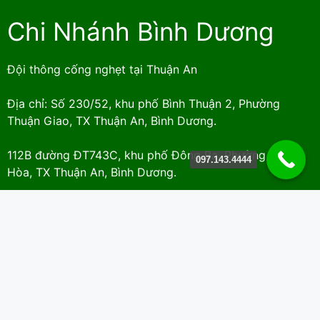
Chi Nhánh Bình Dương
Đội thông cống nghẹt tại Thuận An
Địa chỉ: Số 230/52, khu phố Bình Thuận 2, Phường
Thuận Giao, TX Thuận An, Bình Dương.
112B đường ĐT743C, khu phố Đông Ba, Phường Bình
097.143.4444
Hòa, TX Thuận An, Bình Dương.
Đội thông cống nghẹt Thủ Dầu Một
Địa chỉ: : Số 132/86/12, Đại lộ Bình Dương, khu 2, tổ 41,
Phường Phú Thọ, Thành phố Thủ Dầu Một, Bình Dương.
181/2A, đường Phú Lợi, tổ 10, khu phố 4, Phường Phú
Lợi, Thành phố Thủ Dầu Một, Tỉnh Bình Dương.