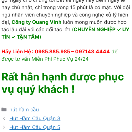
hay chủ nhật, chỉ trong vòng 15 phút là có mặt. Với đội
ngũ nhân viên chuyên nghiệp và công nghệ xử lý hiện
đại,
Công ty Quang Vinh
luôn mong muốn được hợp
tác lâu dài với các đối tác lớn
(
CHUYÊN NGHIỆP ✓ UY
TÍN ✓ TẬN TÂM
)
Hãy Liên Hệ : 0985.885.985 – 097.143.4444
để
được tư vấn Miễn Phí Phục Vụ 24/24
Rất hân hạnh được phục
vụ quý khách !
Danh
hút hầm cầu
mục
Hút Hầm Cầu Quận 3
Hút Hầm Cầu Quận 5