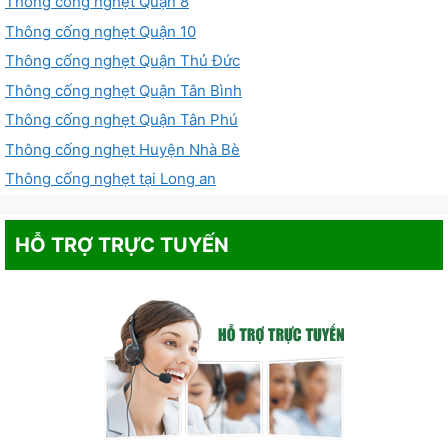
Thông cống nghẹt Quận 8
Thông cống nghẹt Quận 10
Thông cống nghẹt Quận Thủ Đức
Thông cống nghẹt Quận Tân Bình
Thông cống nghẹt Quận Tân Phú
Thông cống nghẹt Huyện Nhà Bè
Thông cống nghẹt tại Long an
HỖ TRỢ TRỰC TUYẾN