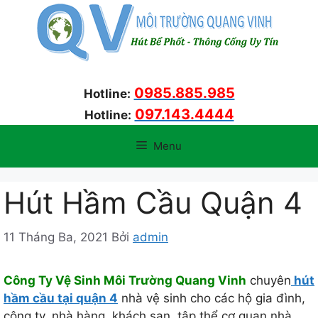
Chuyển
đến
nội
dung
0985.885.985
Hotline:
097.143.4444
Hotline:
Menu
Hút Hầm Cầu Quận 4
11 Tháng Ba, 2021
Bởi
admin
Công Ty Vệ Sinh Môi Trường Quang Vinh
chuyên
hút
hầm cầu tại quận 4
nhà vệ sinh cho các hộ gia đình,
công ty, nhà hàng, khách sạn, tập thể cơ quan nhà