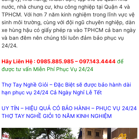
nước, nhà chung cư, khu công nghiệp tại Quận 4 và
TPHCM. Với hơn 7 năm kinh nghiệm trong lĩnh vực vệ
sinh môi trường, cùng với đội ngũ chuyên nghiệp, dàn
xe hùng hậu có giấy phép ra vào TPHCM cả ban ngày
và ban đêm nên chúng tôi luôn đảm bảo phục vụ
24/24.
Hãy Liên Hệ : 0985.885.985 – 097.143.4444
để
được tư vấn Miễn Phí Phục Vụ 24/24
Thợ Tay Nghề Giỏi – Đặc Biệt sẽ được bảo hành dài
hạn phục vụ 24/24 Cả Ngày Nghỉ Lễ Tết
UY TÍN – HIỆU QUẢ CÓ BẢO HÀNH – PHỤC VỤ 24/24
THỢ TAY NGHỀ GIỎI 10 NĂM KINH NGHIỆM