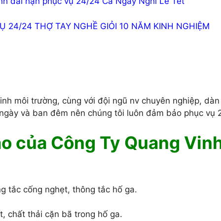
nh dài hạn phục vụ 24/24 Cả Ngày Nghỉ Lễ Tết
Ụ 24/24 THỢ TAY NGHỀ GIỎI 10 NĂM KINH NGHIỆM
inh môi trường, cùng với đội ngũ nv chuyên nghiệp, dàn
ngày và ban đêm nên chúng tôi luôn đảm bảo phục vụ 
ào của Công Ty Quang Vin
g tắc cống nghẹt, thông tắc hố ga.
, chất thải cặn bã trong hố ga.