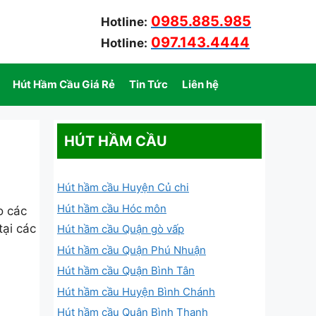
0985.885.985
Hotline:
097.143.4444
Hotline:
Hút Hầm Cầu Giá Rẻ
Tin Tức
Liên hệ
HÚT HẦM CẦU
Hút hầm cầu Huyện Củ chi
Hút hầm cầu Hóc môn
o các
tại các
Hút hầm cầu Quận gò vấp
Hút hầm cầu Quận Phú Nhuận
Hút hầm cầu Quận Bình Tân
Hút hầm cầu Huyện Bình Chánh
Hút hầm cầu Quận Bình Thạnh