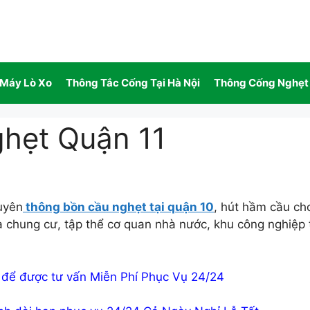
 Máy Lò Xo
Thông Tắc Cống Tại Hà Nội
Thông Cống Nghẹt
hẹt Quận 11
uyên
thông bồn cầu nghẹt tại quận 10
, hút hầm cầu ch
à chung cư, tập thể cơ quan nhà nước, khu công nghiệp 
để được tư vấn Miễn Phí Phục Vụ 24/24