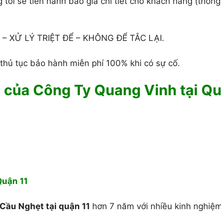
 tôi sẽ tiến hành báo giá chi tiết cho khách hàng (thôn
 XỬ LÝ TRIỆT ĐỂ – KHÔNG ĐỂ TẮC LẠI.
thủ tục bảo hành miễn phí 100% khi có sự cố.
 của Công Ty Quang Vinh tại Q
Quận 11
Cầu Nghẹt tại quận 11
hơn 7 năm với nhiều kinh nghiệm