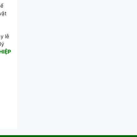
hể
vật
y lễ
lý
HIỆP