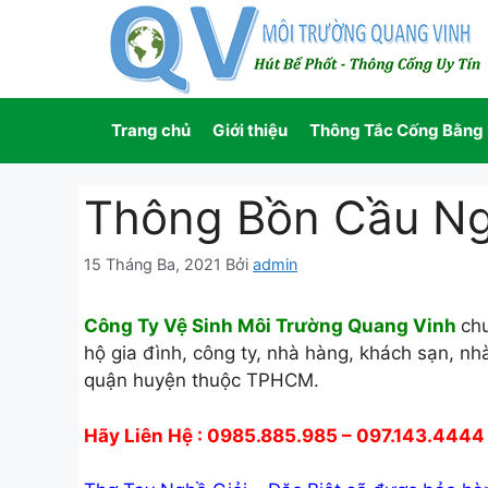
Chuyển
đến
nội
dung
Trang chủ
Giới thiệu
Thông Tắc Cống Bằng
Thông Bồn Cầu Ng
15 Tháng Ba, 2021
Bởi
admin
Công Ty Vệ Sinh Môi Trường Quang Vinh
ch
hộ gia đình, công ty, nhà hàng, khách sạn, nh
quận huyện thuộc TPHCM.
Hãy Liên Hệ : 0985.885.985 – 097.143.4444