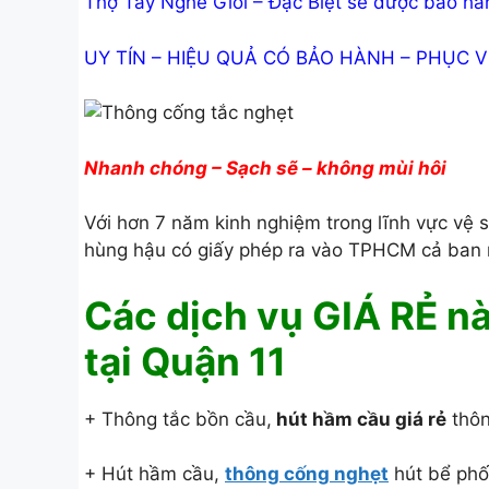
Thợ Tay Nghề Giỏi – Đặc Biệt sẽ được bảo hà
UY TÍN – HIỆU QUẢ CÓ BẢO HÀNH – PHỤC V
Nhanh chóng – Sạch sẽ – không mùi hôi
Với hơn 7 năm kinh nghiệm trong lĩnh vực vệ s
hùng hậu có giấy phép ra vào TPHCM cả ban 
Các dịch vụ GIÁ RẺ n
tại Quận 11
+ Thông tắc bồn cầu,
hút hầm cầu giá rẻ
thôn
+ Hút hầm cầu,
thông cống nghẹt
hút bể phốt