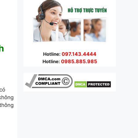
h
097.143.4444
Hotline:
0985.885.985
Hotline:
 có
 không
 thông