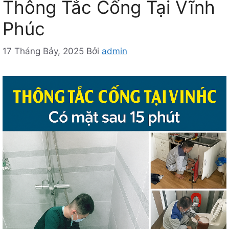
Thông Tắc Cống Tại Vĩnh
Phúc
17 Tháng Bảy, 2025
Bởi
admin