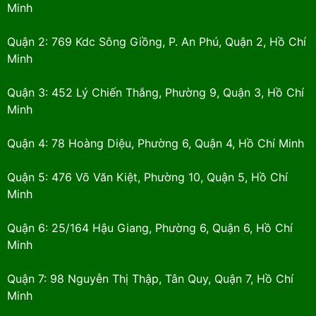
Minh
Quận 2: 769 Kdc Sông Giồng, P. An Phú, Quận 2, Hồ Chí
Minh
Quận 3: 452 Lý Chiến Thắng, Phường 9, Quận 3, Hồ Chí
Minh
Quận 4: 78 Hoàng Diệu, Phường 6, Quận 4, Hồ Chí Minh
Quận 5: 476 Võ Văn Kiệt, Phường 10, Quận 5, Hồ Chí
Minh
Quận 6: 25/164 Hậu Giang, Phường 6, Quận 6, Hồ Chí
Minh
Quận 7: 98 Nguyễn Thị Thập, Tân Quy, Quận 7, Hồ Chí
Minh