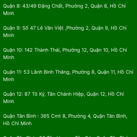
Quận 8: 43/49 Đặng Chất, Phường 2, Quận 8, Hồ Chí
Minh
Quận 9: Số 47 Lê Văn Việt ,Phường 2, Quận 9, Hồ Chí
Minh
Quận 10: 142 Thành Thái, Phường 12, Quận 10, Hồ Chí
Minh
Quận 11: 53 Lãnh Binh Thăng, Phường 8, Quận 11, Hồ Chí
Minh
Quận 12: 87 Tô Ký, Tân Chánh Hiệp, Quận 12, Hồ Chí
Minh
Quận Tân Bình : 365 Cmt 8, Phường 4, Quận Tân Bình,
Hồ Chí Minh