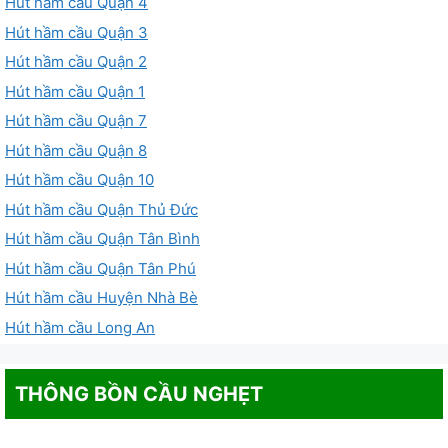
Hút hầm cầu Quận 4
Hút hầm cầu Quận 3
Hút hầm cầu Quận 2
Hút hầm cầu Quận 1
Hút hầm cầu Quận 7
Hút hầm cầu Quận 8
Hút hầm cầu Quận 10
Hút hầm cầu Quận Thủ Đức
Hút hầm cầu Quận Tân Bình
Hút hầm cầu Quận Tân Phú
Hút hầm cầu Huyện Nhà Bè
Hút hầm cầu Long An
THÔNG BỒN CẦU NGHẸT