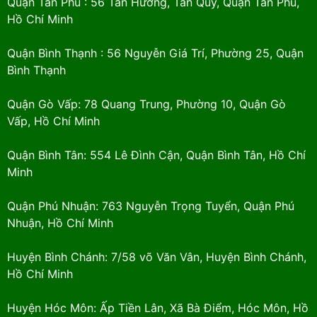
Quận Tân Phú : 56 Tân Hương, Tân Qúy, Quận Tân Phú,
Hồ Chí Minh
Quận Bình Thạnh : 56 Nguyễn Giá Trí, Phường 25, Quận
Bình Thạnh
Quận Gò Vấp: 78 Quang Trung, Phường 10, Quận Gò
Vấp, Hồ Chí Minh
Quận Bình Tân: 554 Lê Đình Cận, Quận Bình Tân, Hồ Chí
Minh
Quận Phú Nhuận: 763 Nguyễn Trọng Tuyển, Quận Phú
Nhuận, Hồ Chí Minh
Huyện Bình Chánh: 7/58 võ Văn Vân, Huyện Bình Chánh,
Hồ Chí Minh
Huyện Hóc Môn: Ấp Tiền Lân, Xã Bà Điểm, Hóc Môn, Hồ