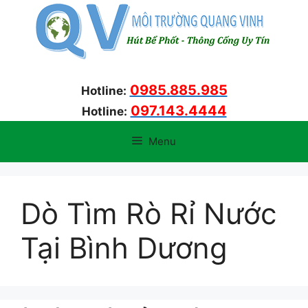
Chuyển
đến
nội
dung
0985.885.985
Hotline:
097.143.4444
Hotline:
Menu
Dò Tìm Rò Rỉ Nước
Tại Bình Dương