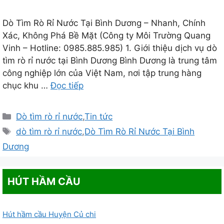
Dò Tìm Rò Rỉ Nước Tại Bình Dương – Nhanh, Chính
Xác, Không Phá Bề Mặt (Công ty Môi Trường Quang
Vinh – Hotline: 0985.885.985) 1. Giới thiệu dịch vụ dò
tìm rò rỉ nước tại Bình Dương Bình Dương là trung tâm
công nghiệp lớn của Việt Nam, nơi tập trung hàng
chục khu …
Đọc tiếp
Danh
Dò tìm rò rỉ nước
,
Tin tức
mục
Thẻ
dò tìm rò rỉ nước
,
Dò Tìm Rò Rỉ Nước Tại Bình
Dương
HÚT HẦM CẦU
Hút hầm cầu Huyện Củ chi