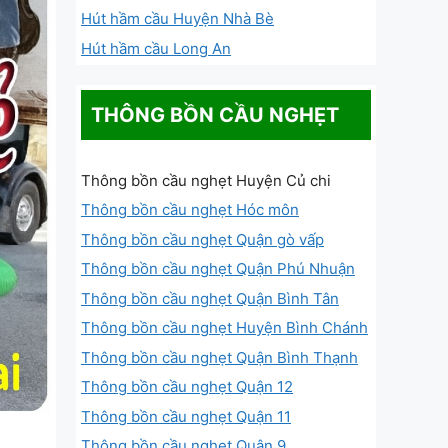
Hút hầm cầu Huyện Nhà Bè
Hút hầm cầu Long An
THÔNG BỒN CẦU NGHẸT
Thông bồn cầu nghẹt Huyện Củ chi
Thông bồn cầu nghẹt Hóc môn
Thông bồn cầu nghẹt Quận gò vấp
Thông bồn cầu nghẹt Quận Phú Nhuận
Thông bồn cầu nghẹt Quận Bình Tân
Thông bồn cầu nghẹt Huyện Bình Chánh
Thông bồn cầu nghẹt Quận Bình Thạnh
Thông bồn cầu nghẹt Quận 12
Thông bồn cầu nghẹt Quận 11
Thông bồn cầu nghẹt Quận 9