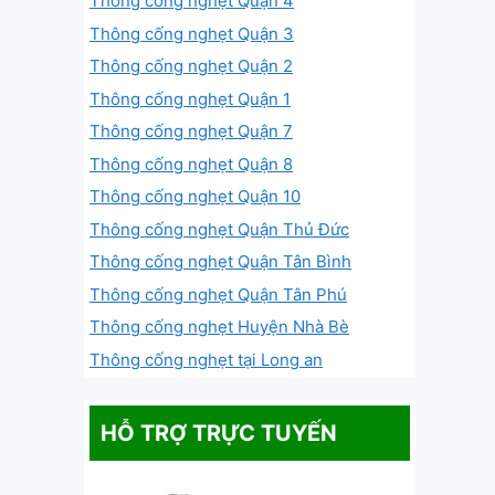
Thông cống nghẹt Quận 4
Thông cống nghẹt Quận 3
Thông cống nghẹt Quận 2
Thông cống nghẹt Quận 1
Thông cống nghẹt Quận 7
Thông cống nghẹt Quận 8
Thông cống nghẹt Quận 10
Thông cống nghẹt Quận Thủ Đức
Thông cống nghẹt Quận Tân Bình
Thông cống nghẹt Quận Tân Phú
Thông cống nghẹt Huyện Nhà Bè
Thông cống nghẹt tại Long an
HỖ TRỢ TRỰC TUYẾN