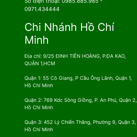
Số điện thoại: 0985.885.985 -
0971.434444
Chi Nhánh Hồ Chí
Minh
Địa chỉ: 9/25 ĐINH TIÊN HOÀNG, P.ĐA KAO,
QUẬN 1,HCM
Quận 1: 55 Cô Giang, P Cầu Ông Lãnh, Quận 1,
Hồ Chí Minh
Quận 2: 769 Kdc Sông Giồng, P. An Phú, Quận 2,
Hồ Chí Minh
Quận 3: 452 Lý Chiến Thắng, Phường 9, Quận 3,
Hồ Chí Minh