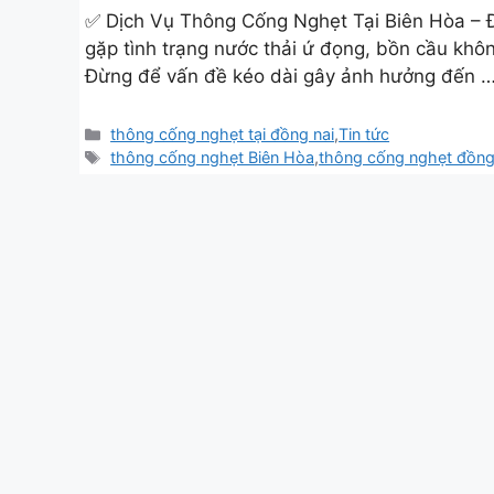
✅ Dịch Vụ Thông Cống Nghẹt Tại Biên Hòa – 
gặp tình trạng nước thải ứ đọng, bồn cầu khô
Đừng để vấn đề kéo dài gây ảnh hưởng đến 
Danh
thông cống nghẹt tại đồng nai
,
Tin tức
mục
Thẻ
thông cống nghẹt Biên Hòa
,
thông cống nghẹt đồng