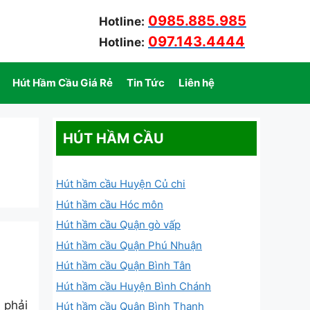
0985.885.985
Hotline:
097.143.4444
Hotline:
Hút Hầm Cầu Giá Rẻ
Tin Tức
Liên hệ
HÚT HẦM CẦU
Hút hầm cầu Huyện Củ chi
Hút hầm cầu Hóc môn
Hút hầm cầu Quận gò vấp
Hút hầm cầu Quận Phú Nhuận
Hút hầm cầu Quận Bình Tân
Hút hầm cầu Huyện Bình Chánh
 phải
Hút hầm cầu Quận Bình Thạnh