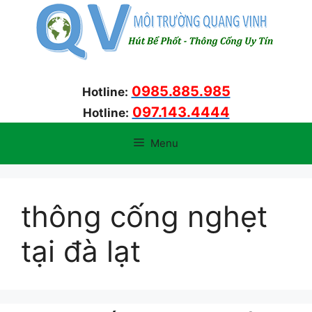
Chuyển
đến
nội
dung
0985.885.985
Hotline:
097.143.4444
Hotline:
Menu
thông cống nghẹt
tại đà lạt