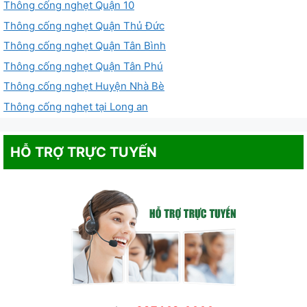
Thông cống nghẹt Quận 10
Thông cống nghẹt Quận Thủ Đức
Thông cống nghẹt Quận Tân Bình
Thông cống nghẹt Quận Tân Phú
Thông cống nghẹt Huyện Nhà Bè
Thông cống nghẹt tại Long an
HỖ TRỢ TRỰC TUYẾN