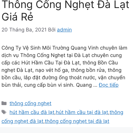
Thông Cống Nghẹt Đà Lạt
Giá Rẻ
20 Tháng Ba, 2021
Bởi
admin
Công Ty Vệ Sinh Môi Trường Quang Vinh chuyên làm
dịch vụ Thông Cống Nghẹt tại Đà Lạt chuyên cung
cấp các Hút Hầm Cầu Tại Đà Lạt, thông Bồn Cầu
nghẹt Đà Lạt, nạo vét hố ga, thông bồn rửa, thông
bồn cầu, lắp đặt đường ống thoát nước, vận chuyển
bùn thải, cung cấp bùn vi sinh. Quang …
Đọc tiếp
Danh
thông cống nghẹt
mục
Thẻ
hút hầm cầu đà lạt
,
hút hầm cầu tại đà lạt
,
thông
cống nghẹt đà lạt
,
thông cống nghẹt tại đà lạt