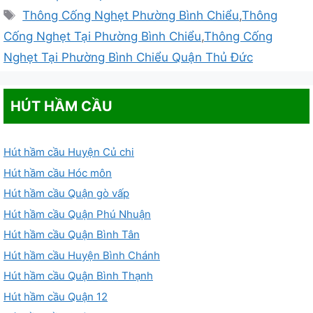
mục
Thẻ
Thông Cống Nghẹt Phường Bình Chiểu
,
Thông
Cống Nghẹt Tại Phường Bình Chiểu
,
Thông Cống
Nghẹt Tại Phường Bình Chiểu Quận Thủ Đức
HÚT HẦM CẦU
Hút hầm cầu Huyện Củ chi
Hút hầm cầu Hóc môn
Hút hầm cầu Quận gò vấp
Hút hầm cầu Quận Phú Nhuận
Hút hầm cầu Quận Bình Tân
Hút hầm cầu Huyện Bình Chánh
Hút hầm cầu Quận Bình Thạnh
Hút hầm cầu Quận 12