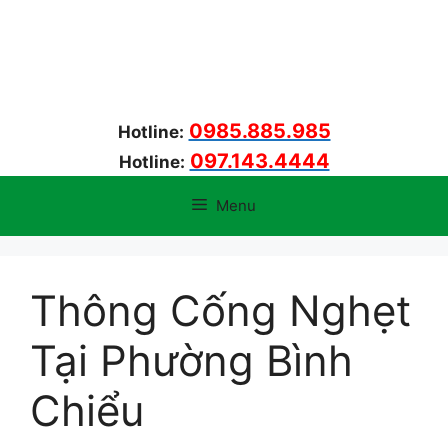
Chuyển
đến
nội
dung
0985.885.985
Hotline:
097.143.4444
Hotline:
Menu
Thông Cống Nghẹt
Tại Phường Bình
Chiểu