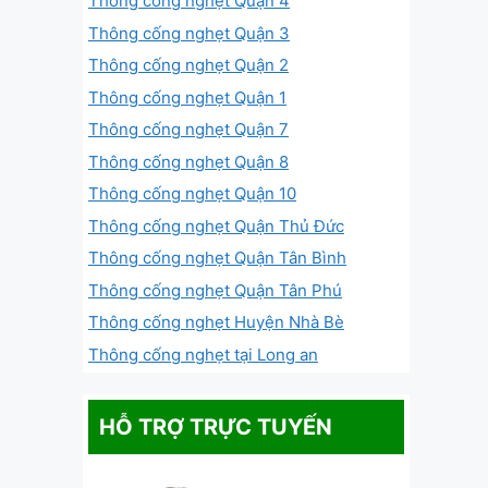
Thông cống nghẹt Quận 4
Thông cống nghẹt Quận 3
Thông cống nghẹt Quận 2
Thông cống nghẹt Quận 1
Thông cống nghẹt Quận 7
Thông cống nghẹt Quận 8
Thông cống nghẹt Quận 10
Thông cống nghẹt Quận Thủ Đức
Thông cống nghẹt Quận Tân Bình
Thông cống nghẹt Quận Tân Phú
Thông cống nghẹt Huyện Nhà Bè
Thông cống nghẹt tại Long an
HỖ TRỢ TRỰC TUYẾN