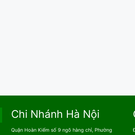
Chi Nhánh Hà Nội
Quận Hoàn Kiếm số 9 ngõ hàng chỉ, Phường