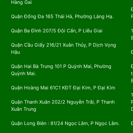
Hàng Gai
Quận Đống Đa 165 Thái Hà, Phường Láng Hạ.
Quận Ba Đình 207/5 Đội Cấn, P Liễu Giai
Quận Cầu Giấy 216/21 Xuân Thủy, P Dịch Vọng
Hậu
Quận Hai Bà Trưng 101 P Quỳnh Mai, Phường
Quỳnh Mai.
Quận Hoàng Mai 61C1 KĐT Đại Kim, P Đại Kim
Quận Thanh Xuân 202/2 Nguyễn Trãi, P Thanh
Xuân Trung
Quận Long Biên : 81/24 Ngọc Lâm, P Ngọc Lâm.