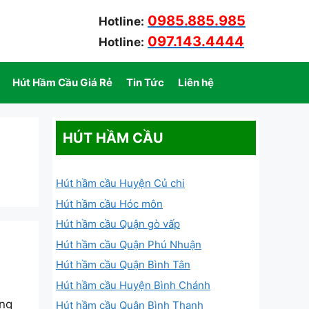
0985.885.985
Hotline:
097.143.4444
Hotline:
Hút Hầm Cầu Giá Rẻ
Tin Tức
Liên hệ
HÚT HẦM CẦU
Hút hầm cầu Huyện Củ chi
Hút hầm cầu Hóc môn
Hút hầm cầu Quận gò vấp
Hút hầm cầu Quận Phú Nhuận
Hút hầm cầu Quận Bình Tân
Hút hầm cầu Huyện Bình Chánh
ờng
Hút hầm cầu Quận Bình Thạnh