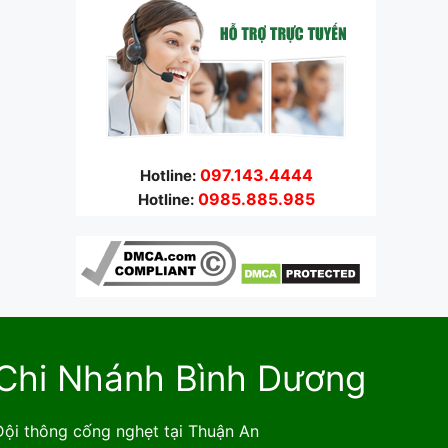
097.143.4444
Hotline:
0985.885.985
Hotline:
Chi Nhánh Bình Dương
Đội thông cống nghẹt tại Thuận An