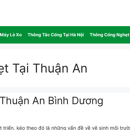
 Máy Lò Xo
Thông Tắc Cống Tại Hà Nội
Thông Cống Nghẹt
t Tại Thuận An
 Thuận An Bình Dương
 triển, kéo theo đó là những vấn đề về vệ sinh môi trư