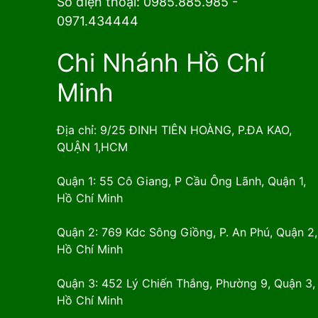
Số điện thoại: 0985.885.985 -
0971.434444
Chi Nhánh Hồ Chí
Minh
Địa chỉ: 9/25 ĐINH TIÊN HOÀNG, P.ĐA KAO,
QUẬN 1,HCM
Quận 1: 55 Cô Giang, P Cầu Ông Lãnh, Quận 1,
Hồ Chí Minh
Quận 2: 769 Kdc Sông Giồng, P. An Phú, Quận 2,
Hồ Chí Minh
Quận 3: 452 Lý Chiến Thắng, Phường 9, Quận 3,
Hồ Chí Minh