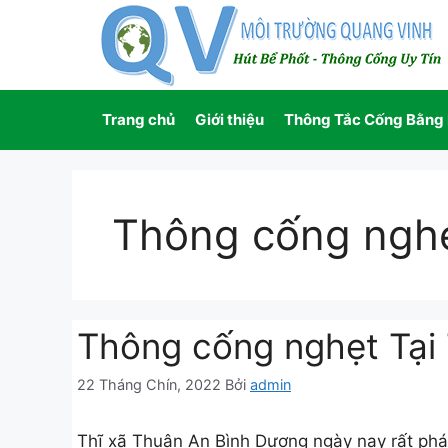
Chuyển
đến
nội
dung
Trang chủ
Giới thiệu
Thông Tắc Cống Bằng
Thông cống nghẹ
Thông cống nghẹt Tại
22 Tháng Chín, 2022
Bởi
admin
Thĩ xã Thuận An Bình Dương ngày nay rất phát