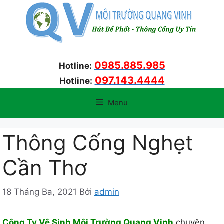
Chuyển
đến
nội
dung
0985.885.985
Hotline:
097.143.4444
Hotline:
Menu
Thông Cống Nghẹt
Cần Thơ
18 Tháng Ba, 2021
Bởi
admin
Công Ty Vệ Sinh Môi Trường Quang Vinh
chuyên