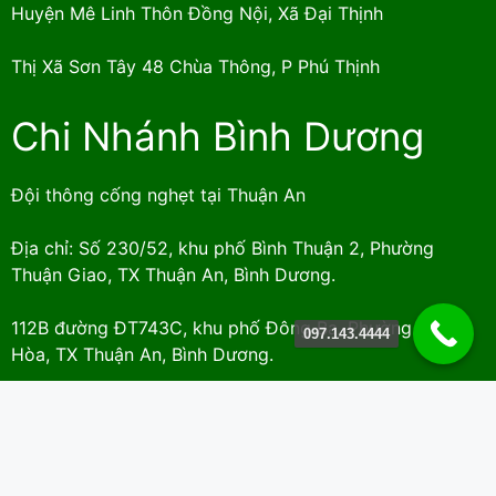
Huyện Mê Linh Thôn Đồng Nội, Xã Đại Thịnh
Thị Xã Sơn Tây 48 Chùa Thông, P Phú Thịnh
Chi Nhánh Bình Dương
Đội thông cống nghẹt tại Thuận An
Địa chỉ: Số 230/52, khu phố Bình Thuận 2, Phường
Thuận Giao, TX Thuận An, Bình Dương.
112B đường ĐT743C, khu phố Đông Ba, Phường Bình
097.143.4444
Hòa, TX Thuận An, Bình Dương.
Đội thông cống nghẹt Thủ Dầu Một
Địa chỉ: : Số 132/86/12, Đại lộ Bình Dương, khu 2, tổ 41,
Phường Phú Thọ, Thành phố Thủ Dầu Một, Bình Dương.