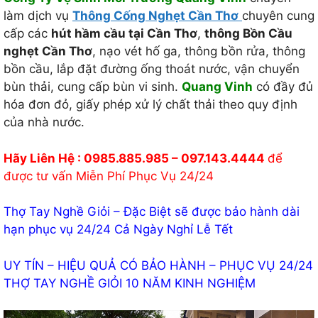
làm dịch vụ
Thông Cống Nghẹt Cần Thơ
chuyên cung
cấp các
hút hầm cầu tại Cần Thơ
,
thông Bồn Cầu
nghẹt Cần Thơ
, nạo vét hố ga, thông bồn rửa, thông
bồn cầu, lắp đặt đường ống thoát nước, vận chuyển
bùn thải, cung cấp bùn vi sinh.
Quang Vinh
có đầy đủ
hóa đơn đỏ, giấy phép xử lý chất thải theo quy định
của nhà nước.
Hãy Liên Hệ : 0985.885.985 – 097.143.4444
để
được tư vấn Miễn Phí Phục Vụ 24/24
Thợ Tay Nghề Giỏi – Đặc Biệt sẽ được bảo hành dài
hạn phục vụ 24/24 Cả Ngày Nghỉ Lễ Tết
UY TÍN – HIỆU QUẢ CÓ BẢO HÀNH – PHỤC VỤ 24/24
THỢ TAY NGHỀ GIỎI 10 NĂM KINH NGHIỆM