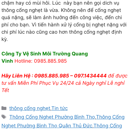
chậm hay có mùi hôi. Lúc này bạn nên gọi dich vụ
thông cống nghẹt là vừa. Không nên để cống nghẹt
quá nặng, sẽ làm ảnh hưởng đến công việc, đến chi
phí cho bạn. Vì tiến hành xử lý cống bị nghẹt nặng với
chi phí lúc nào cũng cao hơn thông cống nghẹt định
kỳ.
Công Ty Vệ Sinh Môi Trường Quang
Vinh
Hotline: 0985.885.985
Hãy Liên Hệ : 0985.885.985 – 097.1434444
để được
tư vấn Miễn Phí Phục Vụ 24/24 cả Ngày nghỉ Lễ nghỉ
Tết
Danh
thông cống nghẹt
,
Tin tức
mục
Thẻ
Thông Cống Nghẹt Phường Bình Thọ
,
Thông Cống
Nghẹt Phường Bình Thọ Quận Thủ Đức
,
Thông Cống