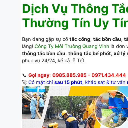
Dịch Vụ Thông Tắc
Thường Tín Uy Tí
Bạn đang gặp sự cố
tắc cống
,
tắc bồn cầu
,
t
lắng!
Công Ty Môi Trường Quang Vinh
là đơn v
thông tắc bồn cầu
,
thông tắc bể phốt
,
xử lý 
phục vụ 24/24, kể cả lễ Tết.
📞
Gọi ngay
:
0985.885.985 – 0971.434.444
🚀
Có mặt chỉ
sau 15 phút
, khảo sát & tư vấn