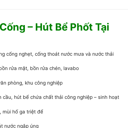
Cống – Hút Bể Phốt Tại
ông cống nghẹt, cống thoát nước mưa và nước thải
 bồn rửa mặt, bồn rửa chén, lavabo
văn phòng, khu công nghiệp
m cầu, hút bể chứa chất thải công nghiệp – sinh hoạt
, mùi hố ga triệt để
oát nước ngập úng