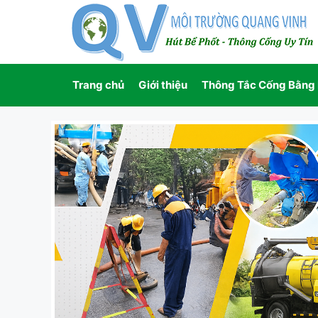
Chuyển
đến
nội
dung
Trang chủ
Giới thiệu
Thông Tắc Cống Bằng