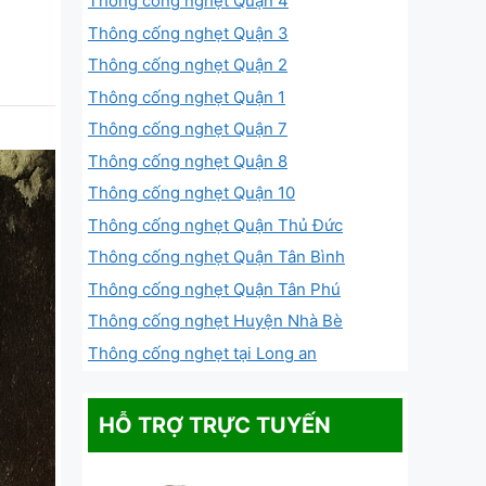
Thông cống nghẹt Quận 4
Thông cống nghẹt Quận 3
Thông cống nghẹt Quận 2
Thông cống nghẹt Quận 1
Thông cống nghẹt Quận 7
Thông cống nghẹt Quận 8
Thông cống nghẹt Quận 10
Thông cống nghẹt Quận Thủ Đức
Thông cống nghẹt Quận Tân Bình
Thông cống nghẹt Quận Tân Phú
Thông cống nghẹt Huyện Nhà Bè
Thông cống nghẹt tại Long an
HỖ TRỢ TRỰC TUYẾN