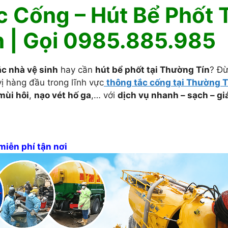
 Cống – Hút Bể Phốt T
n | Gọi 0985.885.985
ắc nhà vệ sinh
hay cần
hút bể phốt tại Thường Tín
? Đừ
ị hàng đầu trong lĩnh vực
thông tắc cống tại Thường T
mùi hôi
,
nạo vét hố ga
,… với
dịch vụ nhanh – sạch – giá
miễn phí tận nơi