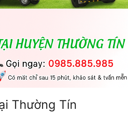
ại Thường Tín