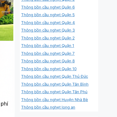
Thông bồn cầu nghẹt Quận 6
Thông bồn cầu nghẹt Quận 5
Thông bồn cầu nghẹt Quận 4
Thông bồn cầu nghẹt Quận 3
Thông bồn cầu nghẹt Quận 2
Thông bồn cầu nghẹt Quận 1
Thông bồn cầu nghẹt Quận 7
Thông bồn cầu nghẹt Quận 8
Thông bồn cầu nghẹt Quận 10
Thông bồn cầu nghẹt Quận Thủ Đức
Thông bồn cầu nghẹt Quận Tân Bình
Thông bồn cầu nghẹt Quận Tân Phú
Thông bồn cầu nghẹt Huyện Nhà Bè
Thông bồn cầu nghẹt long an