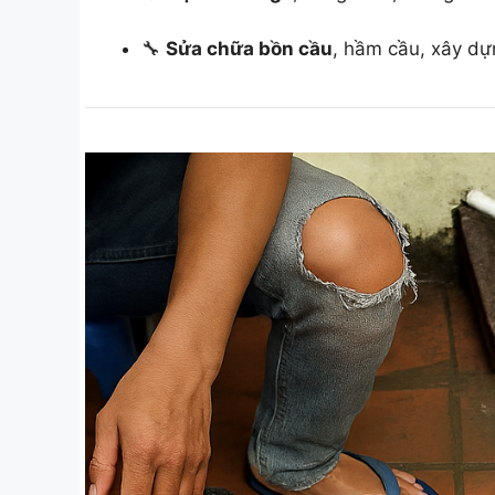
🔧
Sửa chữa bồn cầu
, hầm cầu, xây dự