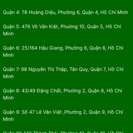
Quận 4: 78 Hoàng Diệu, Phường 6, Quận 4, Hồ Chí Minh
Quận 5: 476 Võ Văn Kiệt, Phường 10, Quận 5, Hồ Chí
Minh
Quận 6: 25/164 Hậu Giang, Phường 6, Quận 6, Hồ Chí
Minh
Quận 7: 98 Nguyễn Thị Thập, Tân Quy, Quận 7, Hồ Chí
Minh
Quận 8: 43/49 Đặng Chất, Phường 2, Quận 8, Hồ Chí
Minh
Quận 9: Số 47 Lê Văn Việt ,Phường 2, Quận 9, Hồ Chí
Minh