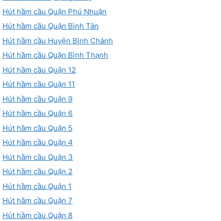
Hút hầm cầu Quận Phú Nhuận
Hút hầm cầu Quận Bình Tân
Hút hầm cầu Huyện Bình Chánh
Hút hầm cầu Quận Bình Thạnh
Hút hầm cầu Quận 12
Hút hầm cầu Quận 11
Hút hầm cầu Quận 9
Hút hầm cầu Quận 6
Hút hầm cầu Quận 5
Hút hầm cầu Quận 4
Hút hầm cầu Quận 3
Hút hầm cầu Quận 2
Hút hầm cầu Quận 1
Hút hầm cầu Quận 7
Hút hầm cầu Quận 8