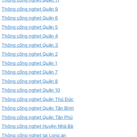
Thông cống nghẹt Quận 9
Thông cống nghẹt Quận 6
Thông cống nghẹt Quận 5
Thông cống nghẹt Quận 4
Thông cống nghẹt Quận 3
Thông cống nghẹt Quận 2
Thông cống nghẹt Quận 1
Thông cống nghẹt Quận 7
Thông cống nghẹt Quận 8
Thông cống nghẹt Quận 10
Thông cống nghẹt Quận Thủ Đức
Thông cống nghẹt Quận Tân Bình
Thông cống nghẹt Quận Tân Phú
Thông cống nghẹt Huyện Nhà Bè
Thông cống nghẹt tại Long an