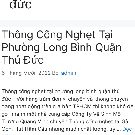
đức
Thông Cống Nghẹt Tại
Phường Long Bình Quận
Thủ Đức
6 Tháng Mười, 2022
Bởi
admin
Thông cống nghẹt tại phường long bình quận thủ
đức – Với hàng trăm đơn vị chuyên và không chuyên
đang hoạt động trên địa bàn TPHCM thì không khó để
gọi nhanh một nhà cung cấp Công Ty Vệ Sinh Môi
Trường Quang Vinh chuyên Thông cống nghẹt tại Sài
Gòn, Hút Hầm Cầu nhưng muốn chất lượng, uy …
Đọc