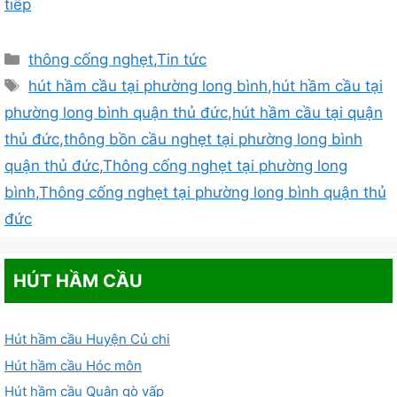
tiếp
Danh
thông cống nghẹt
,
Tin tức
mục
Thẻ
hút hầm cầu tại phường long bình
,
hút hầm cầu tại
phường long bình quận thủ đức
,
hút hầm cầu tại quận
thủ đức
,
thông bồn cầu nghẹt tại phường long bình
quận thủ đức
,
Thông cống nghẹt tại phường long
bình
,
Thông cống nghẹt tại phường long bình quận thủ
đức
HÚT HẦM CẦU
Hút hầm cầu Huyện Củ chi
Hút hầm cầu Hóc môn
Hút hầm cầu Quận gò vấp