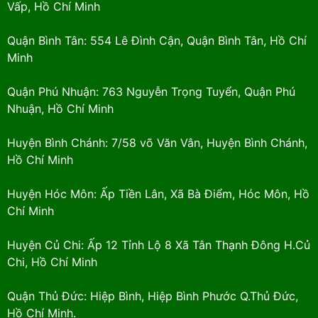
Vấp, Hồ Chí Minh
Quận Bình Tân: 554 Lê Đình Cận, Quận Bình Tân, Hồ Chí
Minh
Quận Phú Nhuận: 763 Nguyễn Trọng Tuyển, Quận Phú
Nhuận, Hồ Chí Minh
Huyện Bình Chánh: 7/58 võ Văn Vân, Huyện Bình Chánh,
Hồ Chí Minh
Huyện Hóc Môn: Ấp Tiền Lân, Xã Bà Điểm, Hóc Môn, Hồ
Chí Minh
Huyện Củ Chi: Ấp 12 Tỉnh Lộ 8 Xã Tân Thạnh Đông H.Củ
Chi, Hồ Chí Minh
Quận Thủ Đức: Hiệp Bình, Hiệp Bình Phước Q.Thủ Đức,
Hồ Chí Minh.