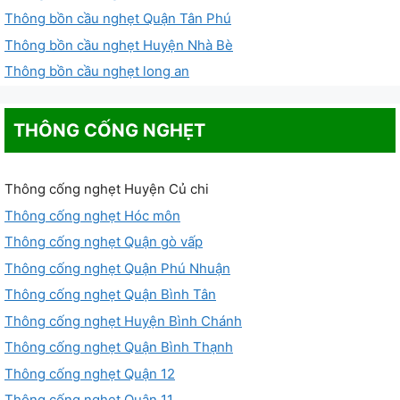
Thông bồn cầu nghẹt Quận Tân Phú
Thông bồn cầu nghẹt Huyện Nhà Bè
Thông bồn cầu nghẹt long an
THÔNG CỐNG NGHẸT
Thông cống nghẹt Huyện Củ chi
Thông cống nghẹt Hóc môn
Thông cống nghẹt Quận gò vấp
Thông cống nghẹt Quận Phú Nhuận
Thông cống nghẹt Quận Bình Tân
Thông cống nghẹt Huyện Bình Chánh
Thông cống nghẹt Quận Bình Thạnh
Thông cống nghẹt Quận 12
Thông cống nghẹt Quận 11