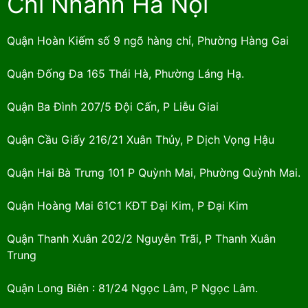
Chi Nhánh Hà Nội
Quận Hoàn Kiếm số 9 ngõ hàng chỉ, Phường Hàng Gai
Quận Đống Đa 165 Thái Hà, Phường Láng Hạ.
Quận Ba Đình 207/5 Đội Cấn, P Liễu Giai
Quận Cầu Giấy 216/21 Xuân Thủy, P Dịch Vọng Hậu
Quận Hai Bà Trưng 101 P Quỳnh Mai, Phường Quỳnh Mai.
Quận Hoàng Mai 61C1 KĐT Đại Kim, P Đại Kim
Quận Thanh Xuân 202/2 Nguyễn Trãi, P Thanh Xuân
Trung
Quận Long Biên : 81/24 Ngọc Lâm, P Ngọc Lâm.