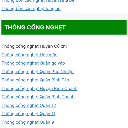
Thông bồn cầu nghẹt Huyện Nhà Bè
Thông bồn cầu nghẹt long an
THÔNG CỐNG NGHẸT
Thông cống nghẹt Huyện Củ chi
Thông cống nghẹt Hóc môn
Thông cống nghẹt Quận gò vấp
Thông cống nghẹt Quận Phú Nhuận
Thông cống nghẹt Quận Bình Tân
Thông cống nghẹt Huyện Bình Chánh
Thông cống nghẹt Quận Bình Thạnh
Thông cống nghẹt Quận 12
Thông cống nghẹt Quận 11
Thông cống nghẹt Quận 9