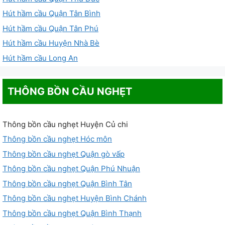
Hút hầm cầu Quận Tân Bình
Hút hầm cầu Quận Tân Phú
Hút hầm cầu Huyện Nhà Bè
Hút hầm cầu Long An
THÔNG BỒN CẦU NGHẸT
Thông bồn cầu nghẹt Huyện Củ chi
Thông bồn cầu nghẹt Hóc môn
Thông bồn cầu nghẹt Quận gò vấp
Thông bồn cầu nghẹt Quận Phú Nhuận
Thông bồn cầu nghẹt Quận Bình Tân
Thông bồn cầu nghẹt Huyện Bình Chánh
Thông bồn cầu nghẹt Quận Bình Thạnh