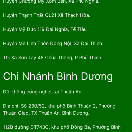
Huyện Chương Mỹ Xóm Bến, Xã Phú Nghĩa.
Huyện Thạnh Thất QL21 Xã Thạch Hòa.
Huyện Mỹ Đức 119 Đại Nghĩa, Tế Tiêu
Huyện Mê Linh Thôn Đồng Nội, Xã Đại Thịnh
Thị Xã Sơn Tây 48 Chùa Thông, P Phú Thịnh
Chi Nhánh Bình Dương
Đội thông cống nghẹt tại Thuận An
Địa chỉ: Số 230/52, khu phố Bình Thuận 2, Phường
Thuận Giao, TX Thuận An, Bình Dương.
112B đường ĐT743C, khu phố Đông Ba, Phường Bình