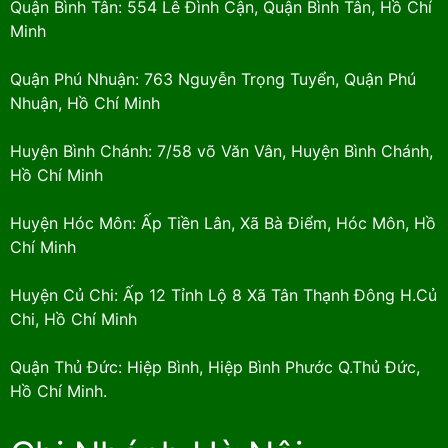
Quận Bình Tân: 554 Lê Đình Cận, Quận Bình Tân, Hồ Chí
Minh
Quận Phú Nhuận: 763 Nguyễn Trọng Tuyển, Quận Phú
Nhuận, Hồ Chí Minh
Huyện Bình Chánh: 7/58 võ Văn Vân, Huyện Bình Chánh,
Hồ Chí Minh
Huyện Hóc Môn: Ấp Tiền Lân, Xã Bà Điểm, Hóc Môn, Hồ
Chí Minh
Huyện Củ Chi: Ấp 12 Tỉnh Lộ 8 Xã Tân Thạnh Đông H.Củ
Chi, Hồ Chí Minh
Quận Thủ Đức: Hiệp Bình, Hiệp Bình Phước Q.Thủ Đức,
Hồ Chí Minh.