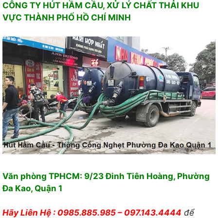
CÔNG TY HÚT HẦM CẦU, XỬ LÝ CHẤT THẢI KHU
VỰ
C THÀNH PHỐ HỒ CHÍ MINH
Văn phòng TPHCM: 9/23 Đinh Tiên Hoàng, Phường
Đa Kao, Quận 1
Hãy Liên Hệ : 0985.885.985 – 097.143.4444
để