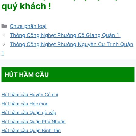
quý khách !
Danh
Chưa phân loại
mục
Thông Cống Nghẹt Phường Cô Giang Quận 1
Thông Cống Nghẹt Phường Nguyễn Cư Trinh Quận
1
HÚT HẦM CẦU
Hút hầm cầu Huyện Củ chi
Hút hầm cầu Hóc môn
Hút hầm cầu Quận gò vấp
Hút hầm cầu Quận Phú Nhuận
Hút hầm cầu Quận Bình Tân