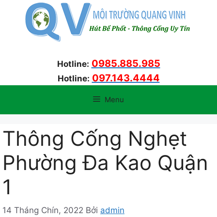
Chuyển
đến
nội
dung
0985.885.985
Hotline:
097.143.4444
Hotline:
Menu
Thông Cống Nghẹt
Phường Đa Kao Quận
1
14 Tháng Chín, 2022
Bởi
admin