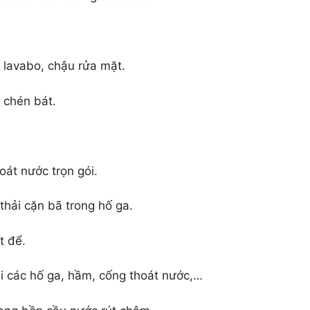
 lavabo, chậu rửa mặt.
 chén bát.
át nước trọn gói.
thải cặn bã trong hố ga.
ệt để.
tại các hố ga, hầm, cống thoát nước,…