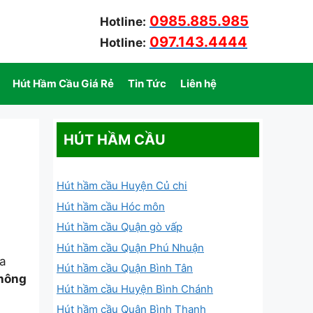
0985.885.985
Hotline:
097.143.4444
Hotline:
Hút Hầm Cầu Giá Rẻ
Tin Tức
Liên hệ
HÚT HẦM CẦU
Hút hầm cầu Huyện Củ chi
Hút hầm cầu Hóc môn
Hút hầm cầu Quận gò vấp
Hút hầm cầu Quận Phú Nhuận
ửa
Hút hầm cầu Quận Bình Tân
hông
Hút hầm cầu Huyện Bình Chánh
Hút hầm cầu Quận Bình Thạnh