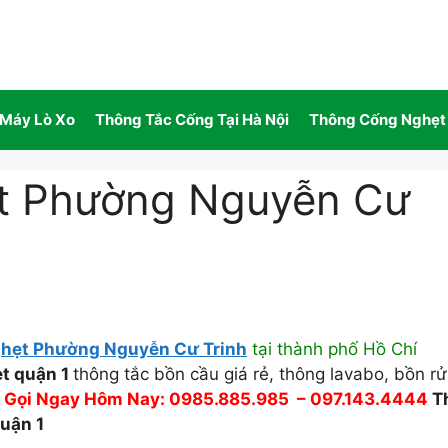
 Máy Lò Xo
Thông Tắc Cống Tại Hà Nội
Thông Cống Nghẹt
t Phường Nguyễn Cư
hẹt Phường Nguyễn Cư Trinh
tại thành phố Hồ Chí
t quận 1
thông tắc bồn cầu giá rẻ, thông lavabo, bồn r
,
Gọi Ngay Hôm Nay: 0985.885.985 – 097.143.4444
T
uận 1