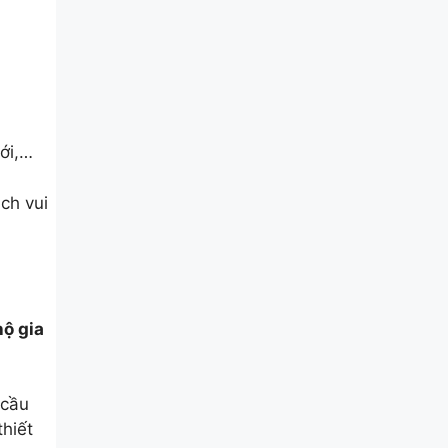
ới,…
ch vui
hộ gia
 cầu
thiết