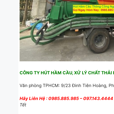
CÔNG TY HÚT HẦM CẦU, XỬ LÝ CHẤT THẢI
Văn phòng TPHCM: 9/23 Đinh Tiên Hoàng, Ph
Hãy Liên Hệ : 0985.885.985 – 097.143.4444
Tết