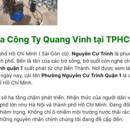
ủa Công Ty Quang Vinh tại TPH
phố Hồ Chí Minh ( Sài Gòn cũ).
Nguyễn Cư Trinh
là phư
h phố. Bến là tên của các bờ sông, bờ suối còn nghé ch
nh quận 1
xuất phát từ chợ Bến Thành. Nơi được xem l
 ngày nay, cái tên
Phường Nguyễn Cư Trinh Quận 1
là 
ố Hồ Chí Minh.
ơ sở hạ tầng chậm phát triển. Nhận thức của người dân 
 phố lớn như Hà Nội và thành phố Hồ Chí Minh. Đang đố
hiêm trọng. Không chỉ ô nhiễm môi trường nước thải rác 
 những nguyên nhân chính chúng tôi đang đề cập đến.