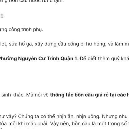
rang bồn cầu nước rút chậm.
ng.
ựng công trình phụ.
let, sửa hố ga, xây dựng cầu cống bị hư hỏng, và làm m
Phường Nguyễn Cư Trinh Quận 1
. Để biết thêm quý khá
ệ sinh khác. Mà nói về
thông tắc bồn cầu giá rẻ tại các 
như vậy? Chúng ta có thể nhịn ăn, nhịn uống. Nhưng nhu
 tỏa mỗi khi mắc phải. Vậy nên, bồn cầu là một trong số 