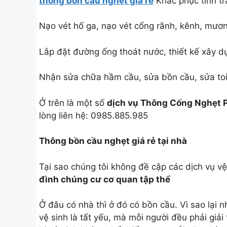
thông bồn cầu nghẹt giá rẻ
Khắc phục tình t
Nạo vét hố ga, nạo vét cống rãnh, kênh, mươ
Lắp đặt đường ống thoát nước, thiết kế xây d
Nhận sửa chữa hầm cầu, sửa bồn cầu, sửa toi
Ở trên là một số
dịch vụ Thông Cống Nghẹt 
lòng liên hệ: 0985.885.985
Thông bồn cầu nghẹt giá rẻ tại nhà
Tại sao chúng tôi không đề cập các dịch vụ v
đình chúng cư cơ quan tập thể
Ở đâu có nhà thì ở đó có bồn cầu. Vì sao lại 
vệ sinh là tất yếu, mà mỗi người đều phải giải